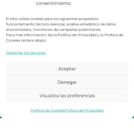
consentimiento
Calidad
Contacto
El sitio utiliza cookies para los siguientes propósitos:
funcionamiento técnico esencial, análisis estadístico de datos
Certificaciones
Contacto
anonimizados, monitoreo de campañas publicitarias.
Legal
Para más información, lee la Política de Privacidad y la Política de
Cookies (enlace abajo).
Política de Privacidad
Gestionar los servicios
Política de Cookies
Aceptar
Denegar
Visualiza las preferencias
Política de Cookies
Política de Privacidad
Back to top
© 2026 Connect Equipe Healthcare | Built with care
by