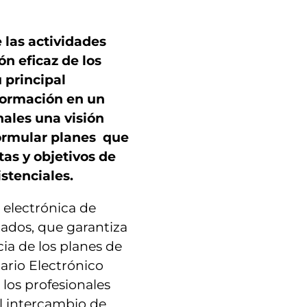
 las actividades
ón eficaz de los
 principal
nformación en un
nales una visión
formular planes que
as y objetivos de
stenciales.
 electrónica de
stados, que garantiza
acia de los planes de
tario Electrónico
los profesionales
el intercambio de