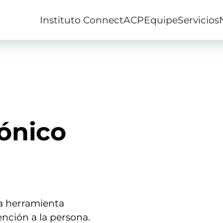
Instituto ConnectACP
Equipe
Servicios
rónico
na herramienta
ención a la persona.