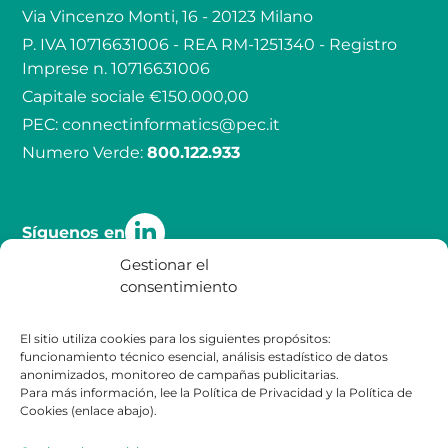
Via Vincenzo Monti, 16 - 20123 Milano
P. IVA 10716631006 - REA RM-1251340 - Registro
Imprese n. 10716631006
Capitale sociale €150.000,00
PEC:
connectinformatics@pec.it
Numero Verde:
800.122.933
Síguenos en
Gestionar el
consentimiento
Calidad
Contacto
El sitio utiliza cookies para los siguientes propósitos:
funcionamiento técnico esencial, análisis estadístico de datos
Certificaciones
Contacto
anonimizados, monitoreo de campañas publicitarias.
Legal
Para más información, lee la Política de Privacidad y la Política de
Cookies (enlace abajo).
Política de Privacidad