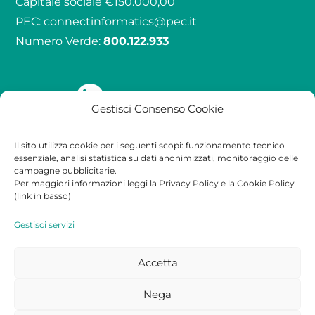
Capitale sociale €150.000,00
PEC:
connectinformatics@pec.it
Numero Verde:
800.122.933
Seguici su
Gestisci Consenso Cookie
Il sito utilizza cookie per i seguenti scopi: funzionamento tecnico
Qualità
Contatti
Legale
essenziale, analisi statistica su dati anonimizzati, monitoraggio delle
campagne pubblicitarie.
Per maggiori informazioni leggi la Privacy Policy e la Cookie Policy
Certificazioni
Contatti
Privacy Policy
(link in basso)
Lavora con noi
Cookie Policy
Gestisci servizi
Partners
Accetta
Nega