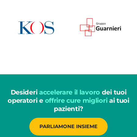
Desideri
accelerare il lavoro
dei tuoi
operatori e
offrire cure migliori
ai tuoi
pazienti?
PARLIAMONE INSIEME