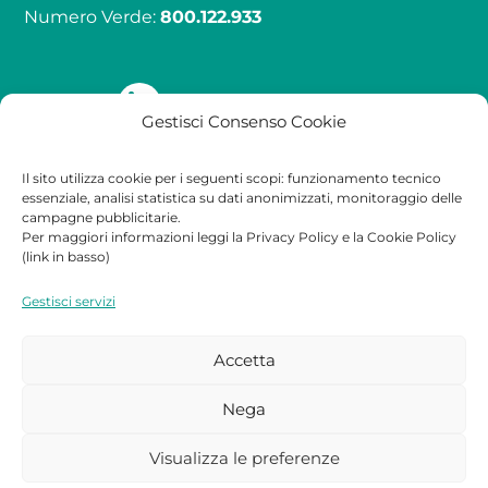
Numero Verde:
800.122.933
Seguici su
Gestisci Consenso Cookie
Il sito utilizza cookie per i seguenti scopi: funzionamento tecnico
Qualità
Contatti
Legale
essenziale, analisi statistica su dati anonimizzati, monitoraggio delle
campagne pubblicitarie.
Per maggiori informazioni leggi la Privacy Policy e la Cookie Policy
Certificazioni
Contatti
Privacy Policy
(link in basso)
Lavora con noi
Cookie Policy
Gestisci servizi
Partners
Accetta
Nega
Visualizza le preferenze