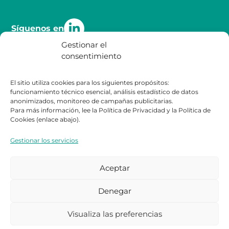
Síguenos en
Gestionar el
consentimiento
Calidad
Contacto
El sitio utiliza cookies para los siguientes propósitos:
funcionamiento técnico esencial, análisis estadístico de datos
Certificaciones
Contacto
anonimizados, monitoreo de campañas publicitarias.
Legal
Para más información, lee la Política de Privacidad y la Política de
Cookies (enlace abajo).
Política de Privacidad
Gestionar los servicios
Política de Cookies
Aceptar
Denegar
Visualiza las preferencias