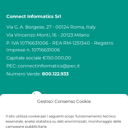
Connect Informatics Srl
Via G. A. Borgese, 27 - 00124 Roma, Italy
Via Vincenzo Monti, 16 - 20123 Milano
P. IVA 10716631006 - REA RM-1251340 - Registro
Imprese n. 10716631006
Capitale sociale €150.000,00
PEC:
connectinformatics@pec.it
Numero Verde:
800.122.933
Seguici su
Gestisci Consenso Cookie
Il sito utilizza cookie per i seguenti scopi: funzionamento tecnico
Qualità
Contatti
Legale
essenziale, analisi statistica su dati anonimizzati, monitoraggio delle
campagne pubblicitarie.