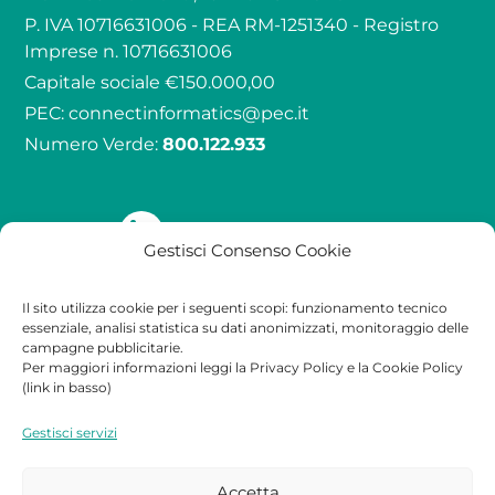
P. IVA 10716631006 - REA RM-1251340 - Registro
Imprese n. 10716631006
Capitale sociale €150.000,00
PEC:
connectinformatics@pec.it
Numero Verde:
800.122.933
Seguici su
Gestisci Consenso Cookie
Il sito utilizza cookie per i seguenti scopi: funzionamento tecnico
Qualità
Contatti
Legale
essenziale, analisi statistica su dati anonimizzati, monitoraggio delle
campagne pubblicitarie.
Per maggiori informazioni leggi la Privacy Policy e la Cookie Policy
Certificazioni
Contatti
Privacy Policy
(link in basso)
Lavora con noi
Cookie Policy
Gestisci servizi
Partners
Accetta